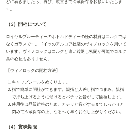
どに着きましたら、再び、縦置きで冷蔵保存をお願いいたしま
す。
（3）開栓について
ロイヤルブルーティーのボトルドティーの栓の材質はコルクでは
なくガラスです。ドイツのアルコア社製のヴィノロックを用いて
います。ヴィノロックはコルクと違い繰返し密閉が可能でコルク
臭の心配もありません。
【ヴィノロックの開栓方法】
キャップシールをめくります。
指で簡単に開栓ができます。親指と人差し指でつまみ、親指
で持ち上げるように傾けるとパチッと音がして開栓します。
使用後は品質維持のため、カチッと音がするまでしっかりと
閉めて冷蔵保存の上、なるべく早くお召し上がりください。
（4）賞味期限