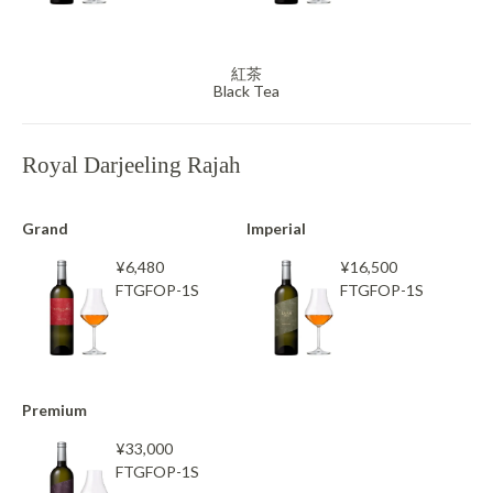
紅茶
Black Tea
Royal Darjeeling Rajah
Grand
Imperial
¥6,480
¥16,500
FTGFOP-1S
FTGFOP-1S
Premium
¥33,000
FTGFOP-1S