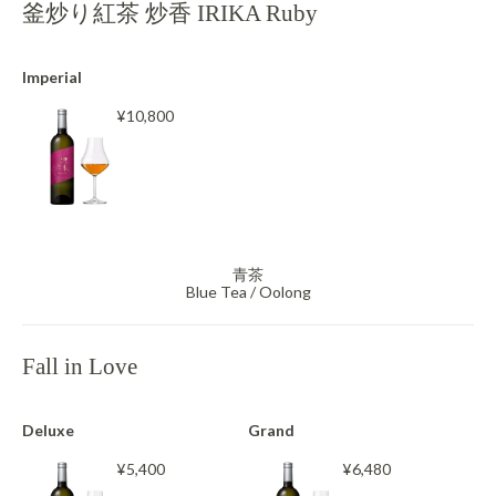
釜炒り紅茶 炒香 IRIKA Ruby
Imperial
¥10,800
青茶
Blue Tea / Oolong
Fall in Love
Deluxe
Grand
¥5,400
¥6,480