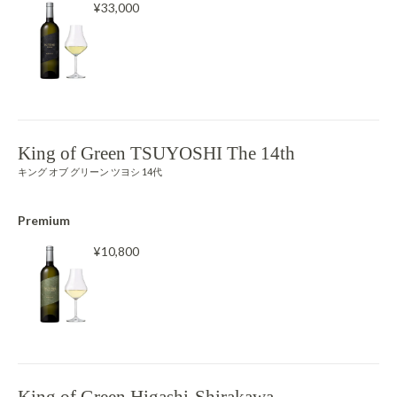
¥33,000
King of Green TSUYOSHI The 14th
キング オブ グリーン ツヨシ 14代
Premium
¥10,800
King of Green Higashi-Shirakawa