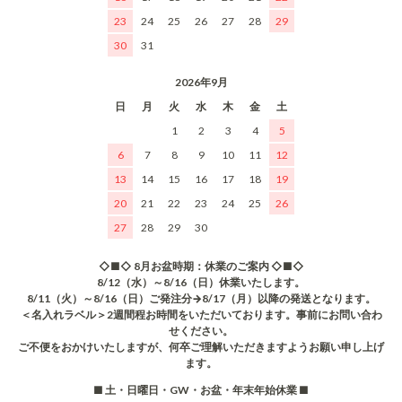
23
24
25
26
27
28
29
30
31
2026年9月
日
月
火
水
木
金
土
1
2
3
4
5
6
7
8
9
10
11
12
13
14
15
16
17
18
19
20
21
22
23
24
25
26
27
28
29
30
◇■◇ 8月お盆時期：休業のご案内 ◇■◇
8/12（水）～8/16（日）休業いたします。
8/11（火）～8/16（日）ご発注分→8/17（月）以降の発送となります。
＜名入れラベル＞2週間程お時間をいただいております。事前にお問い合わ
せください。
ご不便をおかけいたしますが、何卒ご理解いただきますようお願い申し上げ
ます。
■ 土・日曜日・GW・お盆・年末年始休業 ■